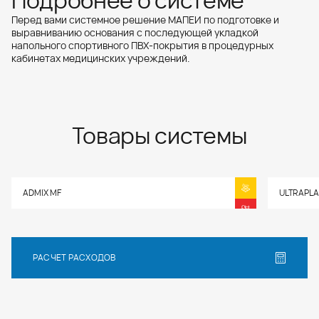
Подробнее о системе
нанесения от 3 до 40 мм.
стыков сбо...
Перед вами системное решение МАПЕИ по подготовке и
выравниванию основания с последующей укладкой
напольного спортивного ПВХ-покрытия в процедурных
кабинетах медицинских учреждений.
Товары системы
ADMIX MF
ULTRAPLA
РАСЧЕТ РАСХОДОВ