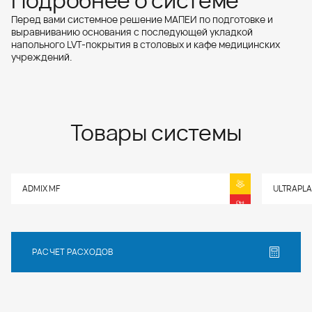
Подробнее о системе
нанесения от 3 до 40 мм.
Перед вами системное решение МАПЕИ по подготовке и
выравниванию основания с последующей укладкой
напольного LVT-покрытия в столовых и кафе медицинских
учреждений.
Товары системы
ADMIX MF
ULTRAPLA
РАСЧЕТ РАСХОДОВ