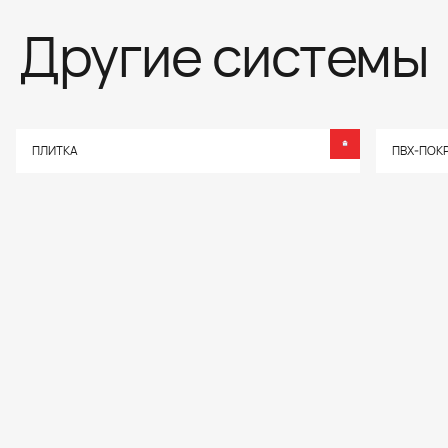
Другие системы
ПЛИТКА
ПВХ-ПОК