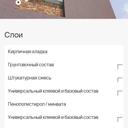
Слои
Кирпичная кладка
Грунтовочный состав
ADMIX R
Штукатурная смесь
Универсальный готовый к применению
грунтовочный состав на основе синтетических
смол в водной дисперсии для внутренних и
Универсальный клеевой и базовый состав
наружных работ.
INTOMAP 340 ИНТОМАП 340
Цементная штукатурка для внутренних и
наружных работ.
Пенополистирол / минвата
MAPETHERM AR2 МАПЕТЕРМ AR2
Однокомпонентный цементный состав для
приклеивания и выравнивания
Универсальный клеевой и базовый состав
теплоизоляционных панелей.