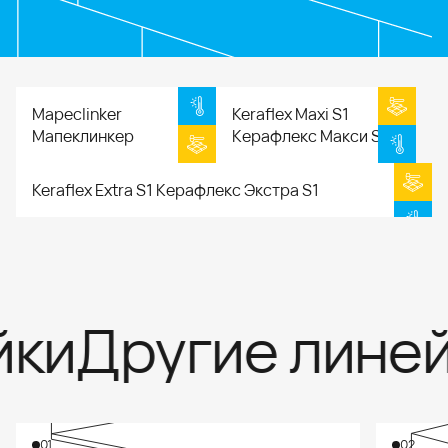
Mapeclinker
Keraflex Maxi S1
Мапеклинкер
Керафлекс Макси S1
Keraflex Extra S1 Керафлекс Экстра S1
йки
Другие линей
01
02