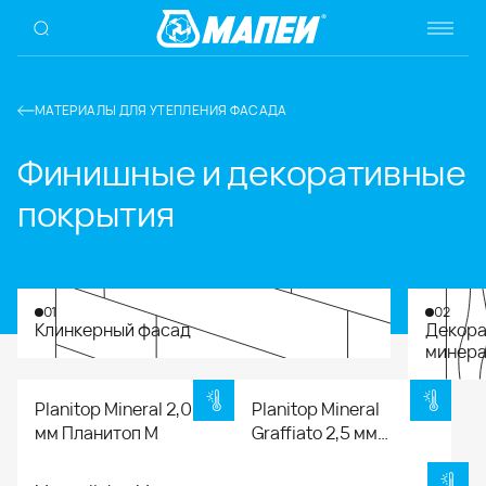
МАТЕРИАЛЫ ДЛЯ УТЕПЛЕНИЯ ФАСАДА
Финишные и декоративные
покрытия
01
02
Клинкерный фасад
Декора
минера
Planitop Mineral 2,0
Planitop Mineral
мм Планитоп М
Graffiato 2,5 мм
Планитоп МК