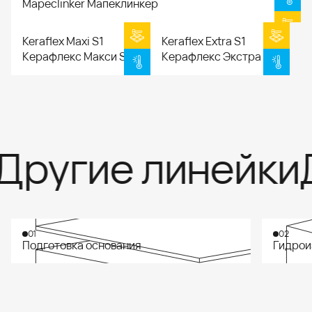
Mapeclinker Мапеклинкер
Keraflex Maxi S1
Keraflex Extra S1
Керафлекс Макси S1
Керафлекс Экстра S1
Другие линейки
01
02
Подготовка основания
Гидрои