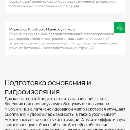
содержащей полимерную фибру, предназначенной для ремонта
бетонных и железобетонных конструкций.
Mapegrout Thixotropic Мапеграут Тиксо
Ремонтная сухая смесь для приготовления быстротвердеющей
растворной смеси тиксотропного типа с компенсированной
усадкой, содержащей полимерную фибру, предназначенной для
ремонта бетонных и железобетонных конструкций.
Подготовка основания и
гидроизоляция
Для качественной подготовки и выравнивания стен в
бассейне под последующую облицовку использовали
Nivoplan Plus с латексной добавкой Admix P, которая улучшает
сцепление и удобоукладываемость, а также увеличивает
механическую прочность конструкции. А высокоэффективную
гидроизоляцию в большой чаше бассейна обеспечил
двухкомпонентный эластичный цементно-полимерный состав