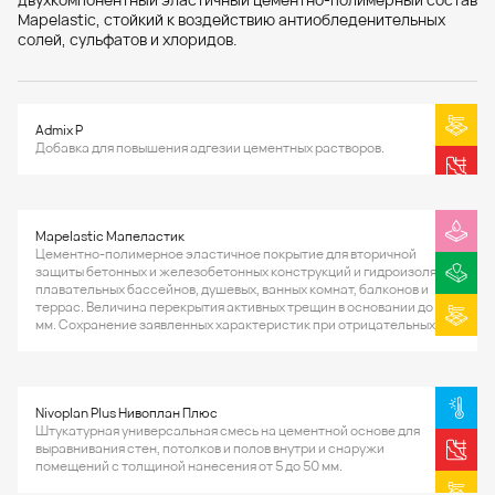
Mapelastic, стойкий к воздействию антиобледенительных
солей, сульфатов и хлоридов.
Admix P
Добавка для повышения адгезии цементных растворов.
Mapelastic Мапеластик
Цементно-полимерное эластичное покрытие для вторичной
защиты бетонных и железобетонных конструкций и гидроизоляции
плавательных бассейнов, душевых, ванных комнат, балконов и
террас. Величина перекрытия активных трещин в основании до 0,8
мм. Сохранение заявленных характеристик при отрицательных
температурах до -20°С.
Nivoplan Plus Нивоплан Плюс
Штукатурная универсальная смесь на цементной основе для
выравнивания стен, потолков и полов внутри и снаружи
помещений с толщиной нанесения от 5 до 50 мм.