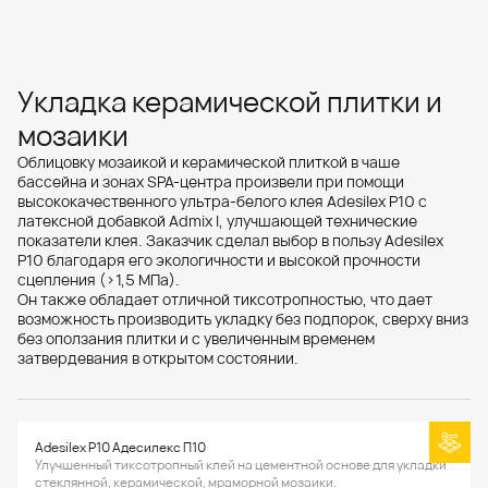
Укладка керамической плитки и
мозаики
Облицовку мозаикой и керамической плиткой в чаше
бассейна и зонах SPA-центра произвели при помощи
высококачественного ультра-белого клея Adesilex P10 с
латексной добавкой Admix I, улучшающей технические
показатели клея. Заказчик сделал выбор в пользу Adesilex
P10 благодаря его экологичности и высокой прочности
сцепления (>1,5 МПа).
Он также обладает отличной тиксотропностью, что дает
возможность производить укладку без подпорок, сверху вниз
без оползания плитки и с увеличенным временем
затвердевания в открытом состоянии.
Adesilex P10 Адесилекс П10
Улучшенный тиксотропный клей на цементной основе для укладки
стеклянной, керамической, мраморной мозаики.