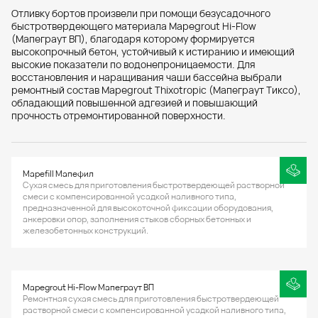
Отливку бортов произвели при помощи безусадочного
быстротвердеющего материала Mapegrout Hi-Flow
(Мапеграут ВП), благодаря которому формируется
высокопрочный бетон, устойчивый к истиранию и имеющий
высокие показатели по водонепроницаемости. Для
восстановления и наращивания чаши бассейна выбрали
ремонтный состав Mapegrout Thixotropic (Мапеграут Тиксо),
обладающий повышенной адгезией и повышающий
прочность отремонтированной поверхности.
Mapefill Мапефил
Сухая смесь для приготовления быстротвердеющей растворной
смеси с компенсированной усадкой наливного типа,
предназначенной для высокоточной фиксации оборудования,
анкеровки опор, заполнения стыков сборных бетонных и
железобетонных конструкций.
Mapegrout Hi-Flow Мапеграут ВП
Ремонтная сухая смесь для приготовления быстротвердеющей
растворной смеси с компенсированной усадкой наливного типа,