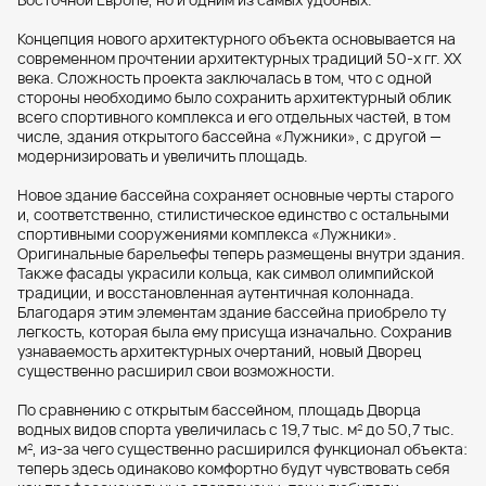
Концепция нового архитектурного объекта основывается на
современном прочтении архитектурных традиций 50-х гг. XX
века. Сложность проекта заключалась в том, что с одной
стороны необходимо было сохранить архитектурный облик
всего спортивного комплекса и его отдельных частей, в том
числе, здания открытого бассейна «Лужники», с другой —
модернизировать и увеличить площадь.
Новое здание бассейна сохраняет основные черты старого
и, соответственно, стилистическое единство с остальными
спортивными сооружениями комплекса «Лужники».
Оригинальные барельефы теперь размещены внутри здания.
Также фасады украсили кольца, как символ олимпийской
традиции, и восстановленная аутентичная колоннада.
Благодаря этим элементам здание бассейна приобрело ту
легкость, которая была ему присуща изначально. Сохранив
узнаваемость архитектурных очертаний, новый Дворец
существенно расширил свои возможности.
По сравнению с открытым бассейном, площадь Дворца
водных видов спорта увеличилась с 19,7 тыс. м
до 50,7 тыс.
2
м
, из-за чего существенно расширился функционал объекта:
2
теперь здесь одинаково комфортно будут чувствовать себя