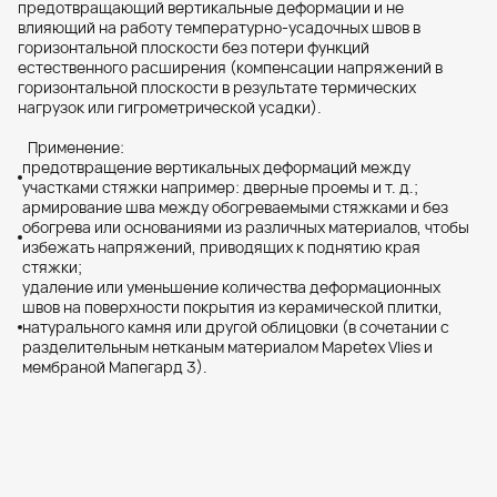
TDS_Dowels for the Screed Boxes
предотвращающий вертикальные деформации и не
влияющий на работу температурно-усадочных швов в
(Дюбели для швов в
Mapei_Katalog_Ceramica_04-
горизонтальной плоскости без потери функций
стяжках)_20042026.pdf
естественного расширения (компенсации напряжений в
2026_web.pdf
горизонтальной плоскости в результате термических
PDF, 1.89 MB
PDF, 8.79 MB
нагрузок или гигрометрической усадки).
СКАЧАТЬ
СКАЧАТЬ
СКАЧАТЬ
СКАЧАТЬ
Применение:
предотвращение вертикальных деформаций между
aomapei_SUBSTRATE-
участками стяжки например: дверные проемы и т. д.;
армирование шва между обогреваемыми стяжками и без
PREPARATION_100x210mm_'26_web.pd
обогрева или основаниями из различных материалов, чтобы
f
избежать напряжений, приводящих к поднятию края
PDF, 3.76 MB
стяжки;
удаление или уменьшение количества деформационных
СКАЧАТЬ
швов на поверхности покрытия из керамической плитки,
СКАЧАТЬ
натурального камня или другой облицовки (в сочетании с
разделительным нетканым материалом Mapetex Vlies и
мембраной Мапегард 3).