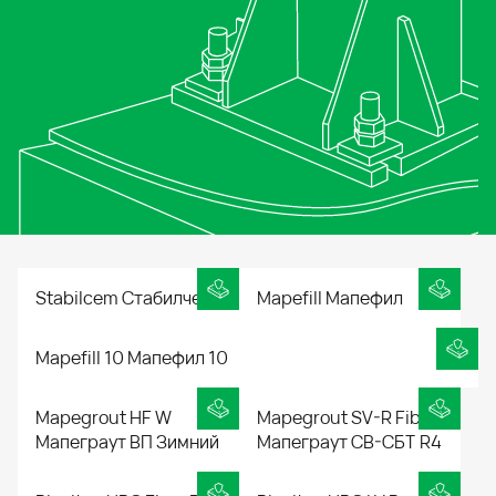
Stabilcem Стабилчем
Mapefill Мапефил
Mapefill 10 Мапефил 10
Mapegrout HF W
Mapegrout SV-R Fiber
Мапеграут ВП Зимний
Мапеграут СВ-СБТ R4