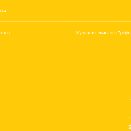
ЕРА
аталог
Журнал и семинары
Профе
Семинары
Те
Новости
по
Статьи
До
Мир Мапеи
От
Мнения
Ак