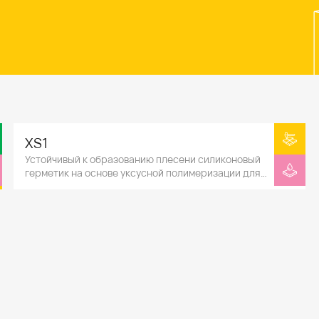
XS1
Устойчивый к образованию плесени силиконовый
герметик на основе уксусной полимеризации для
санитарно-технических работ.