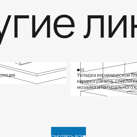
ие лин
03
оляция
Укладка керамической пл
керамогранита, стеклянн
мозаики и натурального 
СМОТРЕТЬ ВСЕ