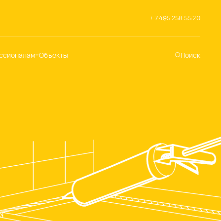
+ 7 495 258 55 20
ссионалам
Объекты
Поиск
хническая
ддержка
кументация
раслевые решения
адемия