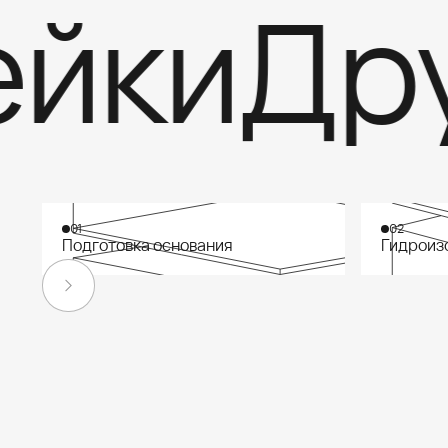
йки
Друг
01
02
Подготовка основания
Гидроиз