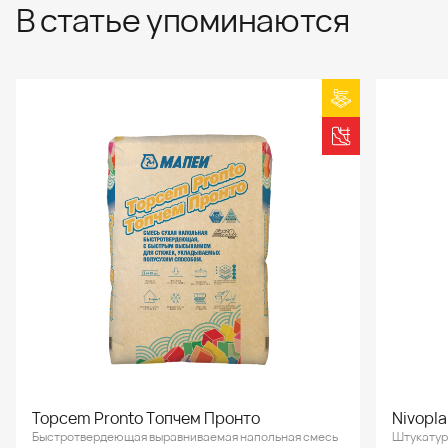
В статье упоминаются
Topcem Pronto Топчем Пронто
Nivopl
Быстротвердеющая выравниваемая напольная смесь
Штукатур