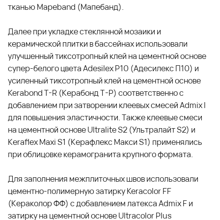
тканью M
apeband (Мапебанд)
.
Далее при укладке стеклянной мозаики и
керамической плитки в бассейнах использовали
улучшенный тиксотропный клей на цементной основе
супер-белого цвета
Adesilex P10 (Адесилекс П10)
и
усиленный тиксотропный клей на цементной основе
Kerabond T-R (Керабонд Т-Р)
соответственно c
добавлением при затворении клеевых смесей
Admix I
для повышения эластичности. Также клеевые смеси
на цементной основе
Ultralite S2 (Ультралайт S2)
и
K
eraflex Maxi S1 (Керафлекс Макси S1)
применялись
при облицовке керамогранита крупного формата.
Для заполнения межплиточных швов использовали
цементно-полимерную затирку
Keracolor FF
(Кераколор ФФ
) c добавлением латекса
Admix F
и
затирку на цементной основе
Ultracolor Plus