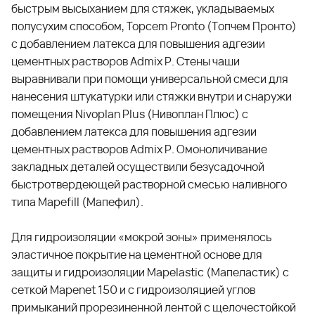
быстрым высыханием для стяжек, укладываемых
полусухим способом, To
pcem Pronto (Топчем Пронто)
с добавлением латекса для повышения адгезии
цементных растворов
Admix P
. Стены чаши
выравнивали при помощи универсальной смеси для
нанесения штукатурки или стяжки внутри и снаружи
помещения
Nivoplan Plus (Нивоплан Плюс)
с
добавлением латекса для повышения адгезии
цементных растворов
Admix P
. Омоноличивание
закладных деталей осуществили безусадочной
быстротвердеющей растворной смесью наливного
типа
Mapefill (Мапефил)
.
Для гидроизоляции «мокрой зоны» применялось
эластичное покрытие на цементной основе для
защиты и гидроизоляции
Mapelastic (Мапеластик)
с
сеткой
Mapenet 150
и с гидроизоляцией углов
примыканий прорезиненной лентой с щелочестойкой