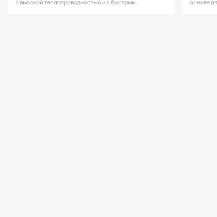
с высокой теплопроводностью и с быстрым
основе дл
высыханием.
внутри и
от 5 до 50