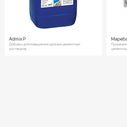
Admix P
Mapeb
Добавка для повышения адгезии цементных
Прорезин
растворов.
цементны
мембран.