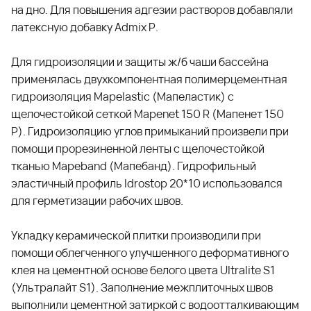
на дно. Для повышения адгезии растворов добавляли
латексную добавку
Admix P
.
Для гидроизоляции и защиты ж/б чаши бассейна
применялась двухкомпонентная полимерцементная
гидроизоляция
Mapelastic (Мапеластик)
с
щелочестойкой сеткой
Mapenet 150 R (Мапенет 150
Р)
. Гидроизоляцию углов примыканий произвели при
помощи прорезиненной ленты с щелочестойкой
тканью
Mapeband (Мапебанд)
. Гидрофильный
эластичный профиль
Idrostop 20*10
использовался
для герметизации рабочих швов.
Укладку керамической плитки производили при
помощи облегченного улучшенного деформативного
клея на цементной основе белого цвета
Ultralite S1
(Ультралайт S1)
. Заполнение межплиточных швов
выполнили цементной затиркой с водоотталкивающим