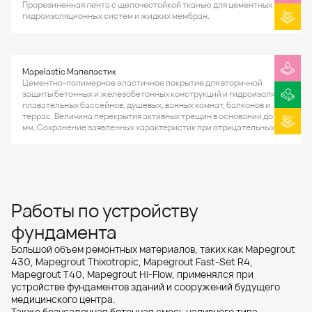
Прорезиненная лента с щелочестойкой тканью для цементных
гидроизоляционных систем и жидких мембран.
Mapelastic Мапеластик
Цементно-полимерное эластичное покрытие для вторичной
защиты бетонных и железобетонных конструкций и гидроизоляции
плавательных бассейнов, душевых, ванных комнат, балконов и
террас. Величина перекрытия активных трещин в основании до 0,8
мм. Сохранение заявленных характеристик при отрицательных
температурах до -20°С.
Работы по устройству
фундамента
Большой объем ремонтных материалов, таких как Mapegrout
430, Mapegrout Thixotropic, Mapegrout Fast-Set R4,
Mapegrout T40, Mapegrout Hi-Flow, применялся при
устройстве фундаментов зданий и сооружений будущего
медицинского центра.
Также безусадочная бетонная смесь наливного типа,