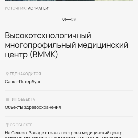
ИСТОЧНИК:
АО "МАПЕИ"
01
09
Высокотехнологичный
многопрофильный медицинский
центр (ВММК)
ГДЕ НАХОДИТСЯ
Санкт-Петербург
ТИП ОБЪЕКТА
Объекты здравоохранения
ОБ ОБЪЕКТЕ
На Северо-Западе страны построен медицинский центр,