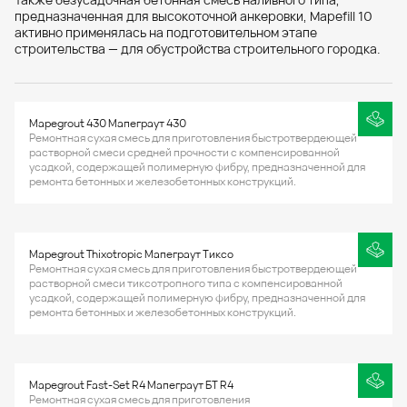
предназначенная для высокоточной анкеровки, Mapefill 10
активно применялась на подготовительном этапе
строительства — для обустройства строительного городка.
Mapegrout 430 Мапеграут 430
Ремонтная сухая смесь для приготовления быстротвердеющей
растворной смеси средней прочности с компенсированной
усадкой, содержащей полимерную фибру, предназначенной для
ремонта бетонных и железобетонных конструкций.
Mapegrout Thixotropic Мапеграут Тиксо
Ремонтная сухая смесь для приготовления быстротвердеющей
растворной смеси тиксотропного типа с компенсированной
усадкой, содержащей полимерную фибру, предназначенной для
ремонта бетонных и железобетонных конструкций.
Mapegrout Fast-Set R4 Мапеграут БТ R4
Ремонтная сухая смесь для приготовления