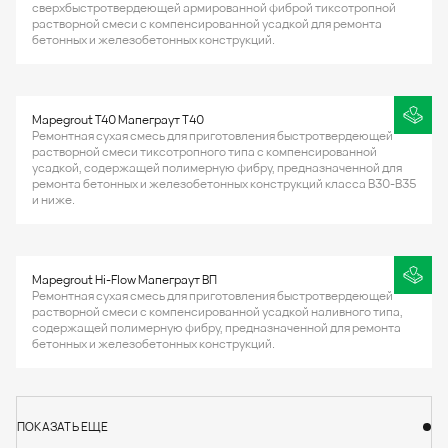
сверхбыстротвердеющей армированной фиброй тиксотропной
растворной смеси с компенсированной усадкой для ремонта
бетонных и железобетонных конструкций.
Mapegrout T40 Мапеграут Т40
Ремонтная сухая смесь для приготовления быстротвердеющей
растворной смеси тиксотропного типа с компенсированной
усадкой, содержащей полимерную фибру, предназначенной для
ремонта бетонных и железобетонных конструкций класса В30-В35
и ниже.
Mapegrout Hi-Flow Мапеграут ВП
Ремонтная сухая смесь для приготовления быстротвердеющей
растворной смеси с компенсированной усадкой наливного типа,
содержащей полимерную фибру, предназначенной для ремонта
бетонных и железобетонных конструкций.
ПОКАЗАТЬ ЕЩЕ
ПОКАЗАТЬ ЕЩЕ