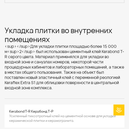
Укладка плитки во внутренних
помещениях
<sup></sup>Для укладки плитки площадью более 15 000
м<sup>2</sup> был использован цементный клей Kerabond T-
R серого цвета. Материал применялся для укладки во
входной зоне и санузлах номеров, некоторой части
процедурных кабинетов и лабораторных помещений, а также
в местах общего пользования. Также на объект был
поставлен новый эластичный клей с переменной реологией
Keraflex Extra S1 для облицовки поверхности в центральной
входной зоне комплекса.
Kerabond T-R Керабонд Т-Р
Усиленный тиксотропный клей на цементной основе для укладки
керамической плитки и керамогранита.