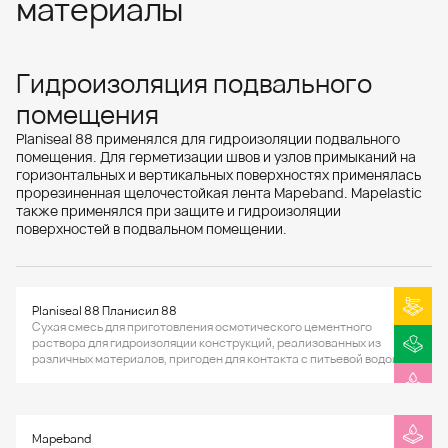
материалы
Гидроизоляция подвального
помещения
Planiseal 88 применялся для гидроизоляции подвального
помещения. Для герметизации швов и узлов примыканий на
горизонтальных и вертикальных поверхностях применялась
прорезиненная щелочестойкая лента Mapeband. Mapelastic
также применялся при защите и гидроизоляции
поверхностей в подвальном помещении.
Planiseal 88 Планисил 88
Сухая смесь для приготовления осмотического цементного
раствора для гидроизоляции конструкций, реализованных из
различных материалов, пригоден для контакта с питьевой водой.
Mapeband