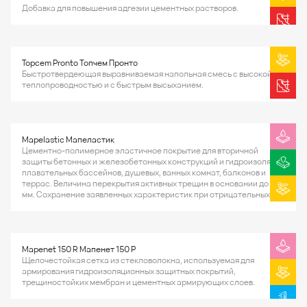
Добавка для повышения адгезии цементных растворов.
Topcem Pronto Топчем Пронто
Быстротвердеющая выравниваемая напольная смесь с высокой
теплопроводностью и с быстрым высыханием.
Mapelastic Мапеластик
Цементно-полимерное эластичное покрытие для вторичной
защиты бетонных и железобетонных конструкций и гидроизоляции
плавательных бассейнов, душевых, ванных комнат, балконов и
террас. Величина перекрытия активных трещин в основании до 0,8
мм. Сохранение заявленных характеристик при отрицательных
температурах до -20°С.
Mapenet 150 R Мапенет 150 Р
Щелочестойкая сетка из стекловолокна, используемая для
армирования гидроизоляционных защитных покрытий,
трещиностойких мембран и цементных армирующих слоев.