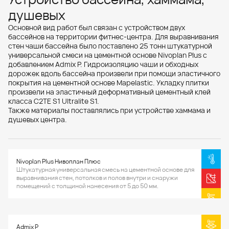
душевых
Основной вид работ был связан с устройством двух
бассейнов на территории фитнес-центра. Для выравнивания
стен чаши бассейна было поставлено 25 тонн штукатурной
универсальной смеси на цементной основе Nivoplan Plus с
добавлением Admix P. Гидроизоляцию чаши и обходных
дорожек вдоль бассейна произвели при помощи эластичного
покрытия на цементной основе Mapelastic. Укладку плитки
произвели на эластичный деформативный цементный клей
класса С2ТЕ S1 Ultralite S1.
Также материалы поставлялись при устройстве хаммама и
душевых центра.
Nivoplan Plus Нивоплан Плюс
Штукатурная универсальная смесь на цементной основе для
выравнивания стен, потолков и полов внутри и снаружи
помещений с толщиной нанесения от 5 до 50 мм.
Admix P