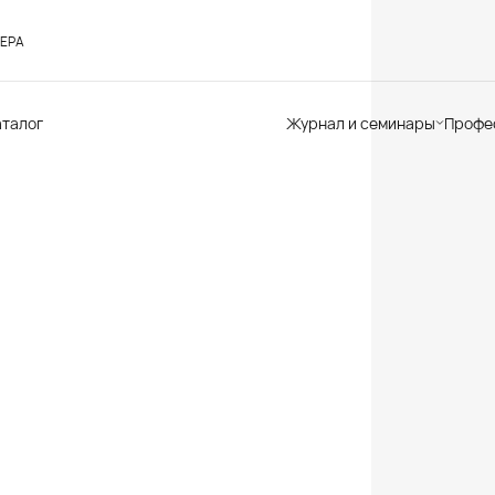
ЕРА
аталог
Журнал и семинары
Профе
Семинары
Те
Новости
по
Статьи
До
Мир Мапеи
От
Мнения
Ак