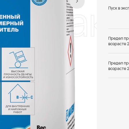
льтрако
Пуск в эк
Предел пр
возрасте 2
Предел про
возрасте 2