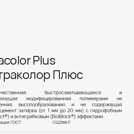
acolor Plus
траколор Плюс
качественная быстросхватывающаяся и
сохнущая модифицированная полимерами не
женная высолообразованию и не содержащая
цемент затирка (от 1 мм до 20 мм) с гидрофобным
ect®) и антигрибковым (BioBlock®) эффектами.
ация ГОСТ
CG2WA F