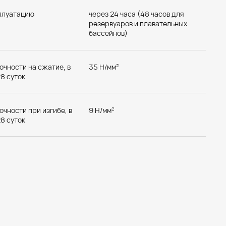
лор Плю
сплуатацию
через 24 часа (48 часов для
резервуаров и плавательных
бассейнов)
очности на сжатие, в
35 Н/мм
2
8 суток
чности при изгибе, в
9 Н/мм
2
8 суток