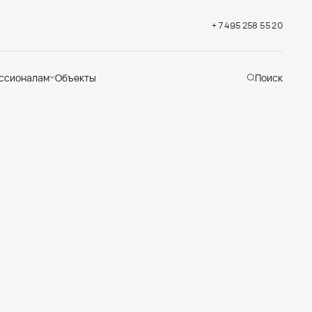
+ 7 495 258 55 20
ссионалам
Объекты
Поиск
хническая
ддержка
кументация
раслевые решения
адемия