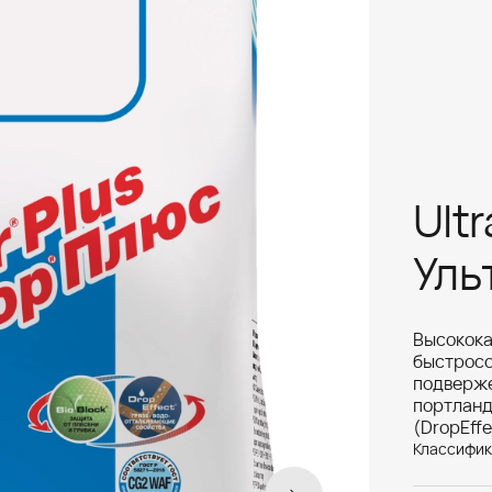
Ultr
Уль
Высоко
быстро
подвер
портланд
(DropEff
Классифик