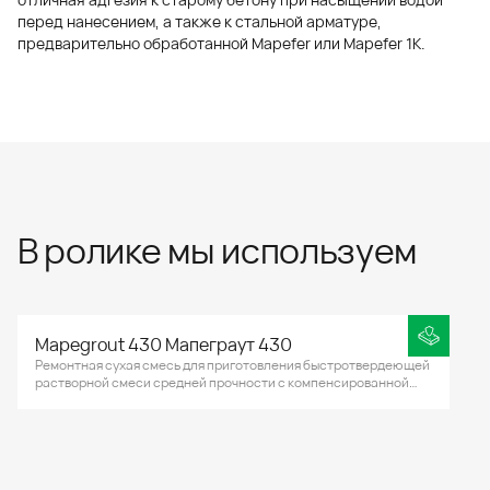
перед нанесением, а также к стальной арматуре,
предварительно обработанной Mapefer или Mapefer 1K.
В ролике мы используем
Mapegrout 430 Мапеграут 430
Ремонтная сухая смесь для приготовления быстротвердеющей
растворной смеси средней прочности с компенсированной
усадкой, содержащей полимерную фибру, предназначенной
для ремонта бетонных и железобетонных конструкций.