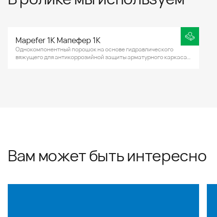
Mapefer 1K Мапефер 1К
Однокомпонентный порошок на основе гидравлического
вяжущего для антикоррозийной защиты арматурного каркаса в
бетонных и железобетонных конструкциях. Также
используется для консервации арматурных выпусков в
монолитных ж/б конструкциях, усадочных швах
(бетонирование по итогам усадки фундаментной плиты) и иных
закладных элементов из металла.
Вам может быть интересно