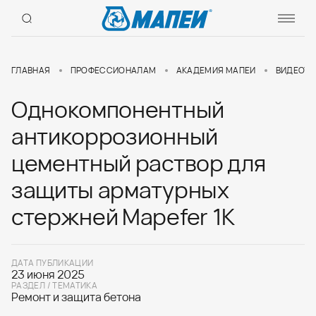
ГЛАВНАЯ
ПРОФЕССИОНАЛАМ
АКАДЕМИЯ МАПЕИ
ВИДЕОУР
Однокомпонентный
антикоррозионный
цементный раствор для
защиты арматурных
стержней Mapefer 1K
ДАТА ПУБЛИКАЦИИ
23 июня 2025
РАЗДЕЛ / ТЕМАТИКА
Ремонт и защита бетона