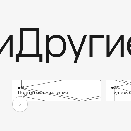
Другие 
01
02
Подготовка основания
Гидроиз