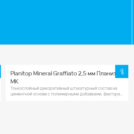
Planitop Mineral Graffiato 2,5 мм Планитоп
МК
Тонкослойный декоративный штукатурный состав на
цементной основе с полимерными добавками, фактура
типа "короед".