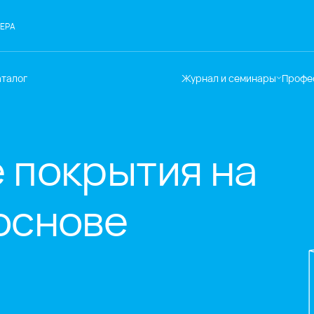
ЕРА
аталог
Журнал и семинары
Профе
Семинары
Те
Новости
по
Статьи
До
 покрытия на
Мир Мапеи
От
Мнения
Ак
основе