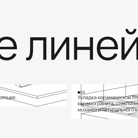
линейк
03
оляция
Укладка керамической пл
керамогранита, стеклянн
мозаики и натурального 