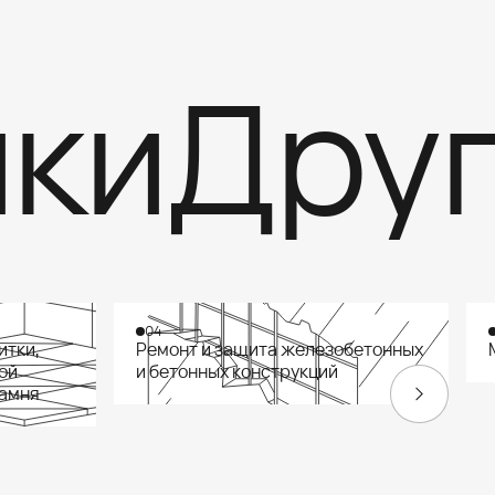
и
Други
04
итки,
Ремонт и защита железобетонных
ой
и бетонных конструкций
камня