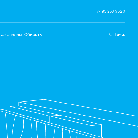
+ 7 495 258 55 20
ссионалам
Объекты
Поиск
хническая
ддержка
кументация
раслевые решения
адемия