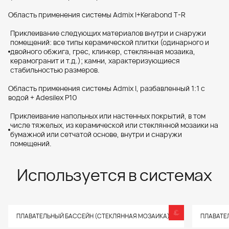
Область применения системы Admix I+Kerabond T-R
Приклеивание следующих материалов внутри и снаружи
помещений: все типы керамической плитки (одинарного и
двойного обжига, грес, клинкер, стеклянная мозаика,
керамогранит и т.д.); камни, характеризующиеся
стабильностью размеров.
Область применения системы Admix I, разбавленный 1:1 с
водой + Adesilex P10
Приклеивание напольных или настенных покрытий, в том
числе тяжелых, из керамической или стеклянной мозаики на
бумажной или сетчатой основе, внутри и снаружи
помещений.
Используется в системах
ПЛАВАТЕЛЬНЫЙ БАССЕЙН (СТЕКЛЯННАЯ МОЗАИКА)
ПЛАВАТЕ