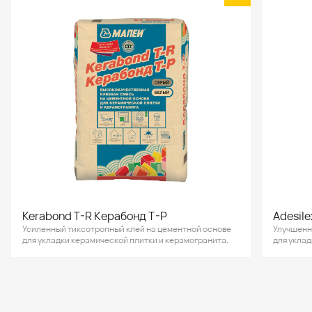
Kerabond T-R Керабонд Т-Р
Adesil
Усиленный тиксотропный клей на цементной основе
Улучшенн
для укладки керамической плитки и керамогранита.
для укла
мозаики.