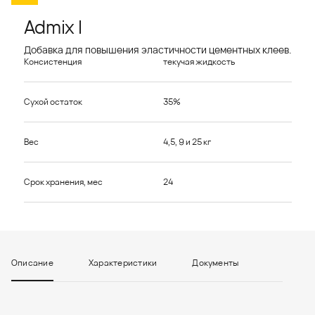
Admix I
Добавка для повышения эластичности цементных клеев.
Консистенция
текучая жидкость
Сухой остаток
35%
Вес
4,5, 9 и 25 кг
Срок хранения, мес
24
Описание
Характеристики
Документы