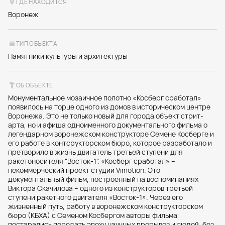
ГДЕ НАХОДИТСЯ
Воронеж
ТИП ОБЪЕКТА
Памятники культуры и архитектуры
ОБ ОБЪЕКТЕ
Монументальное мозаичное полотно «Косберг сработал»
появилось на торце одного из домов в историческом центре
Воронежа. Это не только новый для города объект стрит-
арта, но и афиша одноименного документального фильма о
легендарном воронежском конструкторе Семене Косберге и
его работе в контсрукторском бюро, которое разработало и
претворило в жизнь двигатель третьей ступени для
ракетоносителя "Восток-1". «Косберг сработал» –
некоммерческий проект студии Vimotion. Это
документальный фильм, построенный на воспоминаниях
Виктора Скачилова – одного из конструкторов третьей
ступени ракетного двигателя «Восток-1». Через его
жизненный путь, работу в воронежском конструкторском
бюро (КБХА) с Семеном Косбергом авторы фильма
постарались передать эпоху научных прорывов и людей, без