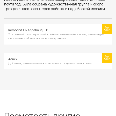
почти год. Была собрана художественная группа и около
трех десятков волонтеров работали над сборкой мозаики.
Kerabond T-R Керабонд Т-Р
Усиленный тиксотропный клей на цементной основе для укладки
керамической плитки и керамогранита.
Admix I
Добавка для повышения эластичности цементных клеев.
Посмотреть другие