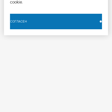
cookie.
СОГЛАСЕН
СОГЛАСЕН
info.russia@aomapei.ru
+ 7 495 258 55 20
АО «МАПЕИ»: ул. Дербеневская набережная, д. 7,
стр. 4, Москва, Россия, 115114
МАПЕИ
ПРОФЕССИОНАЛАМ
ПРОДУКЦИЯ
О компании
Журнал
Каталог