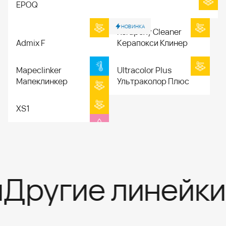
EPOQ
НОВИНКА
Kerapoxy Cleaner
Admix F
Керапокси Клинер
Mapeclinker
Ultracolor Plus
Мапеклинкер
Ультраколор Плюс
XS1
Другие линейки