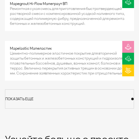
Mapegrout Hi-Flow Мапеграут ВП
Ремонтная сухая смесь для приготовления быстротвердеющей
растворной смеси с компенсированной усадкой наливного типа,
содержащей полимерную фибру, предназначенной для ремонта
бетонных и железобетонных конструкций.
Mapelastic Мапеластик
Цементно-полимерное эластичное покрытие для вторичной
защиты бетонных и железобетонных конструкций и гидроизоляции
плавательных бассейнов, душевых, ванных комнат, балконов и
террас. Величина перекрытия активных трещин в основании до 0,8
мм. Сохранение заявленных характеристик при отрицательных
температурах до -20°С.
ПОКАЗАТЬ ЕЩЕ
ПОКАЗАТЬ ЕЩЕ