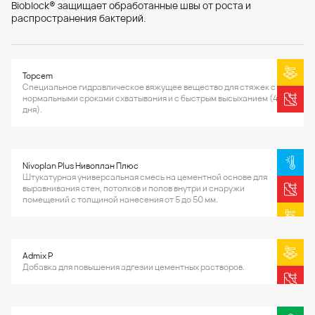
Bioblock® защищает обработанные швы от роста и
распространения бактерий.
Topcem
Специальное гидравлическое вяжущее вещество для стяжек с
нормальными сроками схватывания и с быстрым высыханием (4
дня).
Nivoplan Plus Нивоплан Плюс
Штукатурная универсальная смесь на цементной основе для
выравнивания стен, потолков и полов внутри и снаружи
помещений с толщиной нанесения от 5 до 50 мм.
Admix P
Добавка для повышения адгезии цементных растворов.