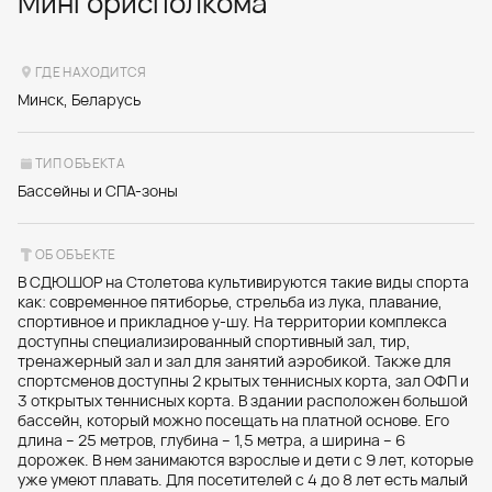
Мингорисполкома
ГДЕ НАХОДИТСЯ
Минск, Беларусь
ТИП ОБЪЕКТА
Бассейны и СПА-зоны
ОБ ОБЪЕКТЕ
В СДЮШОР на Столетова культивируются такие виды спорта
как: современное пятиборье, стрельба из лука, плавание,
спортивное и прикладное у-шу. На территории комплекса
доступны специализированный спортивный зал, тир,
тренажерный зал и зал для занятий аэробикой. Также для
спортсменов доступны 2 крытых теннисных корта, зал ОФП и
3 открытых теннисных корта. В здании расположен большой
бассейн, который можно посещать на платной основе. Его
длина – 25 метров, глубина – 1,5 метра, а ширина – 6
дорожек. В нем занимаются взрослые и дети с 9 лет, которые
уже умеют плавать. Для посетителей с 4 до 8 лет есть малый