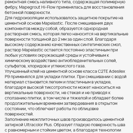
ремонтная смесь наливного типа, содержащая полимерную
фибру, Mapegrout Hi-Flow применялась для восстановления
бетонной поверхности.
Для гидроизоляции использовалось защитное покрытие на
цементной основе Mapelastic. После смешивания двух
компонентов между собой, образуется однородная
растворная смесь, которая легко наносится на вертикальные
поверхности толщиной до 2 мм за один слой. Благодаря
высокому содержанию качественных синтетических смол,
раствор Mapelastic остается постоянно эластичным при
любых условиях окружающей среды и устойчивым к
химическому воздействию антиобледенительных солей,
сульфатов, хлоридов и углекислого газа.
Улучшенный клей на цементной основе класса С2ТЕ Adesilex
P9 применялся для укладки плитки. При смешивании с водой
материал становится легким и пластичным в укладке,
благодаря высокой тиксотропности может наноситься на
вертикальные поверхности, не стекая и не приводя к
сползанию плитки, в том числе и тяжелой и обладает более
продолжительным временем затвердевания в открытом
состоянии, что облегчает работы по облицовке
поверхностей.
Заполнение межплиточных швов производилось цементной
затиркой Ultracolor Plus. Образует гладкую поверхность шва
с равномерным и стойким цветом, а благодаря технологии