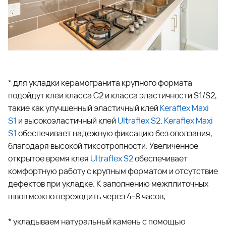
* для укладки керамогранита крупного формата
подойдут клеи класса С2 и класса эластичности S1/S2,
такие как улучшенный эластичный клей
Keraflex Maxi
S1
и высокоэластичный клей
U
ltraflex S2
.
Keraflex Maxi
S1
обеспечивает надежную фиксацию без оползания,
благодаря высокой тиксотропности. Увеличенное
открытое время клея
Ultraflex S2
обеспечивает
комфортную работу с крупным форматом и отсутствие
дефектов при укладке. К заполнению межплиточных
швов можно переходить через 4-8 часов;
* укладываем натуральный камень с помощью