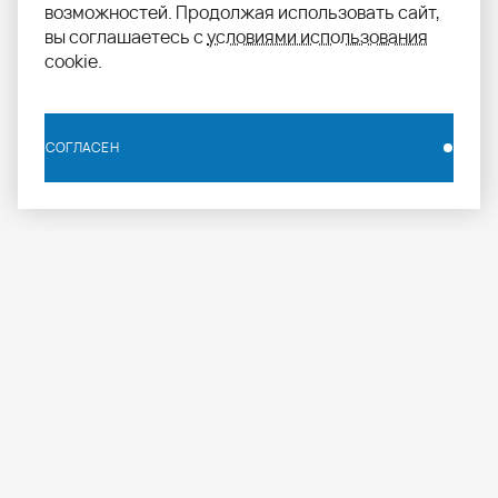
возможностей. Продолжая использовать сайт,
вы соглашаетесь с
условиями использования
cookie.
СОГЛАСЕН
СОГЛАСЕН
info.russia@aomapei.ru
+ 7 495 258 55 20
АО «МАПЕИ»: ул. Дербеневская набережная, д. 7,
стр. 4, Москва, Россия, 115114
МАПЕИ
ПРОФЕССИОНАЛАМ
ПРОДУКЦИЯ