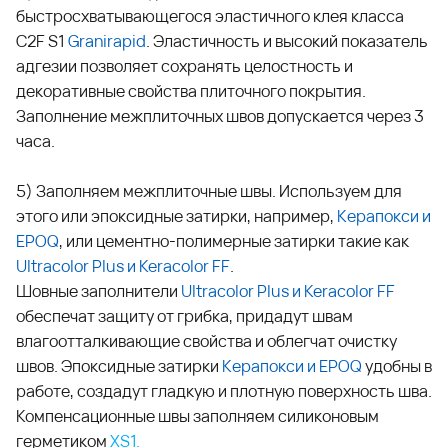
быстросхватывающегося эластичного клея класса
C2F S1
Granirapid
. Эластичность и высокий показатель
адгезии позволяет сохранять целостность и
декоративные свойства плиточного покрытия.
Заполнение межплиточных швов допускается через 3
часа.
5) Заполняем межплиточные швы. Используем для
этого или эпоксидные затирки, например,
Керапокси
и
EPOQ
, или цементно-полимерные затирки такие как
Ultracolor Plus
и
Keracolor FF
.
Шовные заполнители
Ultracolor Plus
и
Keracolor FF
обеспечат защиту от грибка, придадут швам
влагоотталкивающие свойства и облегчат очистку
швов. Эпоксидные затирки
Керапокси
и
EPOQ
удобны в
работе, создадут гладкую и плотную поверхность шва.
Компенсационные швы заполняем силиконовым
герметиком
XS1.