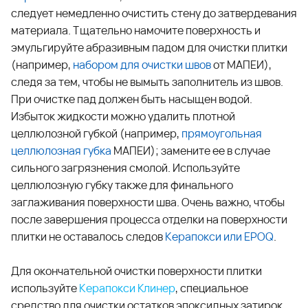
следует немедленно очистить стену до затвердевания
материала. Тщательно намочите поверхность и
эмульгируйте абразивным падом для очистки плитки
(например,
набором для очистки швов
от МАПЕИ),
следя за тем, чтобы не вымыть заполнитель из швов.
При очистке пад должен быть насыщен водой.
Избыток жидкости можно удалить плотной
целлюлозной губкой (например,
прямоугольная
целлюлозная губка
МАПЕИ); замените ее в случае
сильного загрязнения смолой. Используйте
целлюлозную губку также для финального
заглаживания поверхности шва. Очень важно, чтобы
после завершения процесса отделки на поверхности
плитки не оставалось следов
Керапокси
или
EPO
Q
.
Для окончательной очистки поверхности плитки
используйте
Керапокси Клинер
, специальное
средство для очистки остатков эпоксидных затирок.