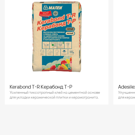
Kerabond T-R Керабонд Т-Р
Adesile
Усиленный тиксотропный клей на цементной основе
Улучшенн
для укладки керамической плитки и керамогранита.
для керам
натуральн