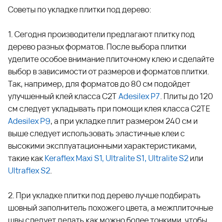
Советы по укладке плитки под дерево:
1. Сегодня производители предлагают плитку под
дерево разных форматов. После выбора плитки
уделите особое внимание плиточному клею и сделайте
выбор в зависимости от размеров и форматов плитки.
Так, например, для форматов до 80 см подойдет
улучшенный клей класса С2Т
Adesilex P7
. Плиты до 120
см следует укладывать при помощи клея класса С2ТЕ
Adesilex P
9
, а при укладке плит размером 240 см и
выше следует использовать эластичные клеи с
высокими эксплуатационными характеристиками,
такие как
Keraflex Maxi S1
,
Ultralite S1
,
Ultralite S2
или
Ultraflex S2
.
2. При укладке плитки под дерево лучше подбирать
шовный заполнитель похожего цвета, а межплиточные
швы следует делать как можно более тонкими, чтобы