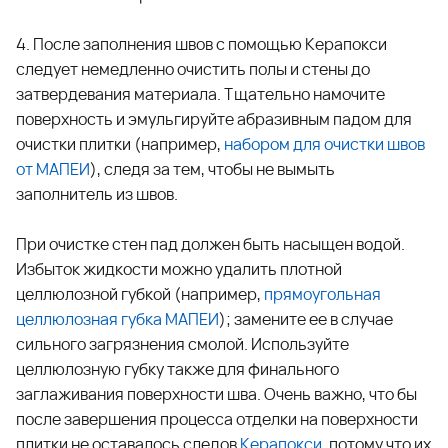
4. После заполнения швов с помощью Керапокси
следует немедленно очистить полы и стены до
затвердевания материала. Тщательно намочите
поверхность и эмульгируйте абразивным падом для
очистки плитки (например,
набором для очистки швов
от МАПЕИ
), следя за тем, чтобы не вымыть
заполнитель из швов.
При очистке стен пад должен быть насыщен водой.
Избыток жидкости можно удалить плотной
целлюлозной губкой (например,
п
рямоугольная
целлюлозная губка МАПЕИ
); замените ее в случае
сильного загрязнения смолой. Используйте
целлюлозную губку также для финального
заглаживания поверхности шва. Очень важно, что бы
после завершения процесса отделки на поверхности
плитки не оставалось следов
Керапокси
, потому что их