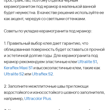
пространство, поэтому отделка черным
керамогранитом под мрамор в маленькой ванной
будет неуместна. В качестве решения используйте ее
как акцент, чередуя со светлыми оттенками.
Советы по укладке керамогранита под мрамор:
1. Правильный выбор клея дает гарантию, что
облицованная поверхность будет оставаться прочной
и эстетичной долгие годы. Для керамогранита под
мрамор рекомендуем эластичные клеи
Ultralite S1
,
Keraflex Maxi S1
и высокоэластичные клеи, такие как
Ultralite S2
или
Ultraflex S2
.
2. Заполните межплиточные швы при помощи
водостойкого и износостойкого шовного заполнителя,
например,
Ultracolor Plus
.