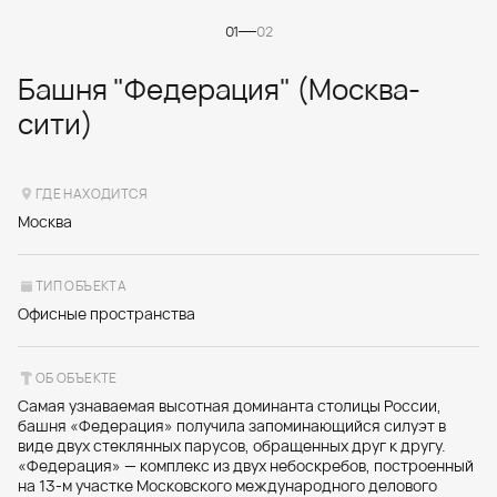
01
02
Башня "Федерация" (Москва-
сити)
ГДЕ НАХОДИТСЯ
Москва
ТИП ОБЪЕКТА
Офисные пространства
ОБ ОБЪЕКТЕ
Самая узнаваемая высотная доминанта столицы России,
башня «Федерация» получила запоминающийся силуэт в
виде двух стеклянных парусов, обращенных друг к другу.
«Федерация» — комплекс из двух небоскребов, построенный
на 13‑м участке Московского международного делового