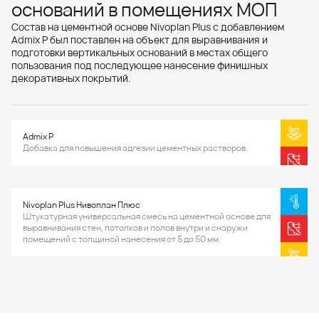
оснований в помещениях МОП
Состав на цементной основе Nivoplan Plus с добавлением
Admix P был поставлен на объект для выравнивания и
подготовки вертикальных оснований в местах общего
пользования под последующее нанесение финишных
декоративных покрытий.
Admix P
Добавка для повышения адгезии цементных растворов.
Nivoplan Plus Нивоплан Плюс
Штукатурная универсальная смесь на цементной основе для
выравнивания стен, потолков и полов внутри и снаружи
помещений с толщиной нанесения от 5 до 50 мм.