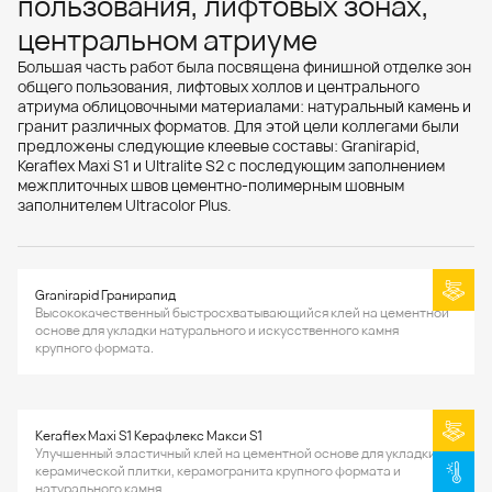
пользования, лифтовых зонах,
центральном атриуме
Большая часть работ была посвящена финишной отделке зон
общего пользования, лифтовых холлов и центрального
атриума облицовочными материалами: натуральный камень и
гранит различных форматов. Для этой цели коллегами были
предложены следующие клеевые составы: Granirapid,
Keraflex Maxi S1 и Ultralite S2 с последующим заполнением
межплиточных швов цементно-полимерным шовным
заполнителем Ultracolor Plus.
Granirapid Гранирапид
Высококачественный быстросхватывающийся клей на цементной
основе для укладки натурального и искусственного камня
крупного формата.
Keraflex Maxi S1 Керафлекс Макси S1
Улучшенный эластичный клей на цементной основе для укладки
керамической плитки, керамогранита крупного формата и
натурального камня.