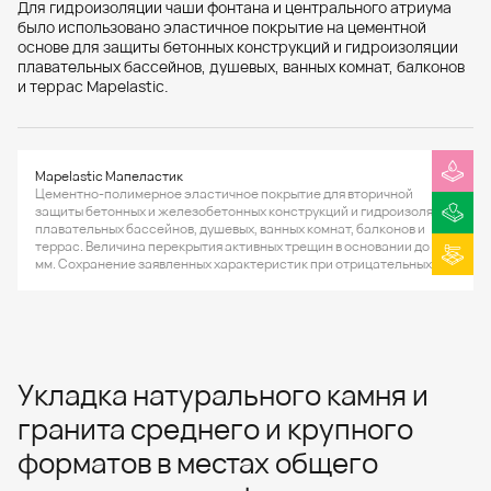
Для гидроизоляции чаши фонтана и центрального атриума
было использовано эластичное покрытие на цементной
основе для защиты бетонных конструкций и гидроизоляции
плавательных бассейнов, душевых, ванных комнат, балконов
и террас Mapelastic.
Mapelastic Мапеластик
Цементно-полимерное эластичное покрытие для вторичной
защиты бетонных и железобетонных конструкций и гидроизоляции
плавательных бассейнов, душевых, ванных комнат, балконов и
террас. Величина перекрытия активных трещин в основании до 0,8
мм. Сохранение заявленных характеристик при отрицательных
температурах до -20°С.
Укладка натурального камня и
гранита среднего и крупного
форматов в местах общего