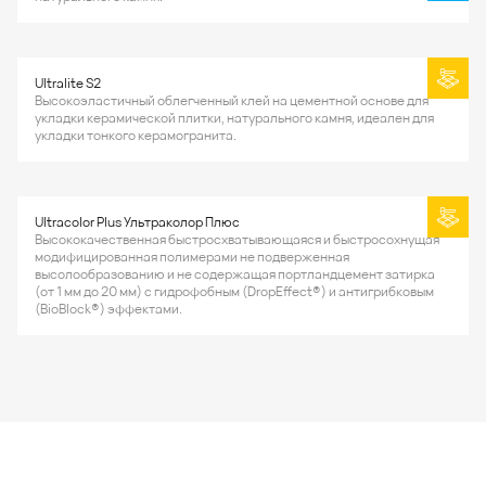
Ultralite S2
Высокоэластичный облегченный клей на цементной основе для
укладки керамической плитки, натурального камня, идеален для
укладки тонкого керамогранита.
Ultracolor Plus Ультраколор Плюс
Высококачественная быстросхватывающаяся и быстросохнущая
модифицированная полимерами не подверженная
высолообразованию и не содержащая портландцемент затирка
(от 1 мм до 20 мм) с гидрофобным (DropEffect®) и антигрибковым
(BioBlock®) эффектами.