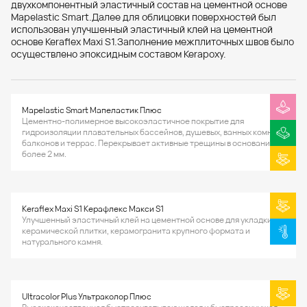
двухкомпонентный эластичный состав на цементной основе
Mapelastic Smart.Далее для облицовки поверхностей был
использован улучшенный эластичный клей на цементной
основе Keraflex Maxi S1.Заполнение межплиточных швов было
осуществлено эпоксидным составом Kerapoxy.
Mapelastic Smart Мапеластик Плюс
Цементно-полимерное высокоэластичное покрытие для
гидроизоляции плавательных бассейнов, душевых, ванных комнат,
балконов и террас. Перекрывает активные трещины в основании
более 2 мм.
Keraflex Maxi S1 Керафлекс Макси S1
Улучшенный эластичный клей на цементной основе для укладки
керамической плитки, керамогранита крупного формата и
натурального камня.
Ultracolor Plus Ультраколор Плюс