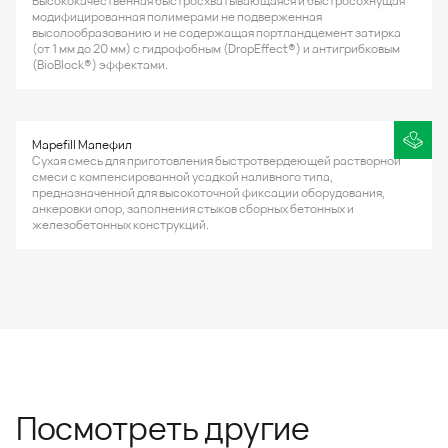
Высококачественная быстросхватывающаяся и быстросохнущая
модифицированная полимерами не подверженная
высолообразованию и не содержащая портландцемент затирка
(от 1 мм до 20 мм) с гидрофобным (DropEffect®) и антигрибковым
(BioBlock®) эффектами.
Mapefill Мапефил
Сухая смесь для приготовления быстротвердеющей растворной
смеси с компенсированной усадкой наливного типа,
предназначенной для высокоточной фиксации оборудования,
анкеровки опор, заполнения стыков сборных бетонных и
железобетонных конструкций.
Посмотреть другие