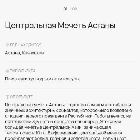
01
02
Центральная Мечеть Астаны
ГДЕ НАХОДИТСЯ
Астана, Казахстан
ТИП ОБЪЕКТА
Памятники культуры и архитектуры
ОБ ОБЪЕКТЕ
Центральная мечеть Астаны — одно из самых масштабных и
значимых архитектурных объектов, которое было возведено
с подачи первого президента Республики. Работы велись на
протяжении 3,5 лет на средства спонсоров. Это самая
большая мечеть в Центральной Азии, занимающая
территорию в 10 га. В оформлении Центральной мечети
преобладают белый, голубой и золотой цвета. Белый цвет