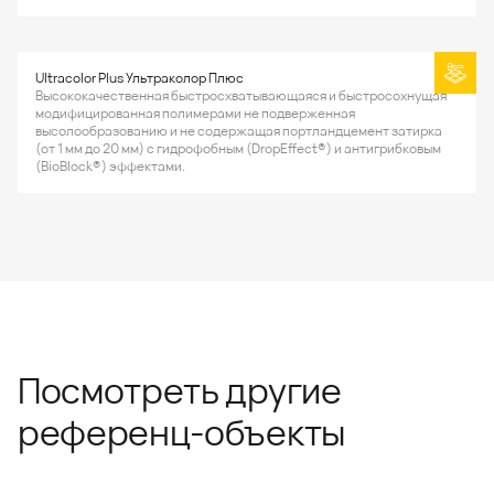
Ultracolor Plus Ультраколор Плюс
Высококачественная быстросхватывающаяся и быстросохнущая
модифицированная полимерами не подверженная
высолообразованию и не содержащая портландцемент затирка
(от 1 мм до 20 мм) с гидрофобным (DropEffect®) и антигрибковым
(BioBlock®) эффектами.
Посмотреть другие
референц-объекты