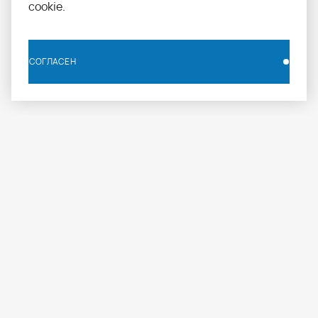
cookie.
СОГЛАСЕН
СОГЛАСЕН
info.russia@aomapei.ru
+ 7 495 258 55 20
АО «МАПЕИ»: ул. Дербеневская набережная, д. 7,
стр. 4, Москва, Россия, 115114
МАПЕИ
ПРОФЕССИОНАЛАМ
ПРОДУКЦИЯ
О компании
Журнал
Каталог