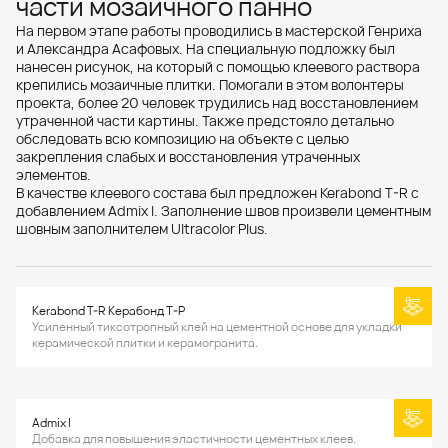
части мозаичного панно
На первом этапе работы проводились в мастерской Генриха
и Александра Асафовых. На специальную подложку был
нанесен рисунок, на который с помощью клеевого раствора
крепились мозаичные плитки. Помогали в этом волонтеры
проекта, более 20 человек трудились над восстановлением
утраченной части картины. Также предстояло детально
обследовать всю композицию на объекте с целью
закрепления слабых и восстановления утраченных
элементов.
В качестве клеевого состава был предложен Kerabond T-R с
добавлением Admix I. Заполнение швов произвели цементным
шовным заполнителем Ultracolor Plus.
Kerabond T-R Керабонд Т-Р
Усиленный тиксотропный клей на цементной основе для укладки
керамической плитки и керамогранита.
Admix I
Добавка для повышения эластичности цементных клеев.