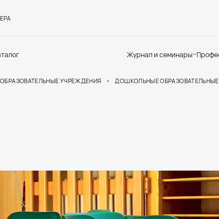
ЕРА
аталог
Журнал и семинары
Профе
Семинары
Те
ОБРАЗОВАТЕЛЬНЫЕ УЧРЕЖДЕНИЯ
ДОШКОЛЬНЫЕ ОБРАЗОВАТЕЛЬНЫЕ
Новости
по
Статьи
До
Мир Мапеи
От
Мнения
Ак