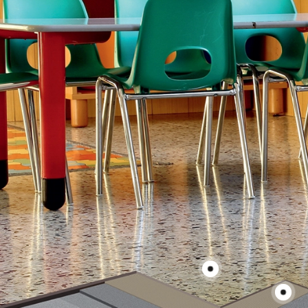
Сам
НА
Гомогенное
Грунт
Полусухая стяжка
TOPCEM PRONTO 