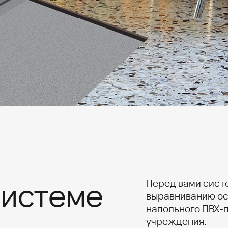
равниваемая напольная смесь
дисперсии с очень низким содержанием летучих
дностью и с быстрым
органических веществ.
системе
Перед вами сист
выравниванию ос
напольного ПВХ-
учреждения.