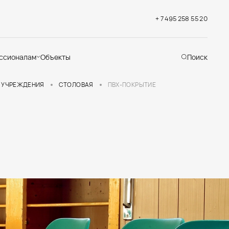
+ 7 495 258 55 20
ссионалам
Объекты
Поиск
хническая
 УЧРЕЖДЕНИЯ
СТОЛОВАЯ
ПВХ-ПОКРЫТИЕ
ддержка
кументация
раслевые решения
адемия