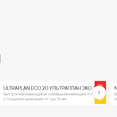
ы
ULTRAPLAN ECO 20 УЛЬТРАПЛАН ЭКО 20
Быстросхватывающаяся самовыравнивающаяся смесь
Б
с толщиной нанесения от 1 до 10 мм.
п
в