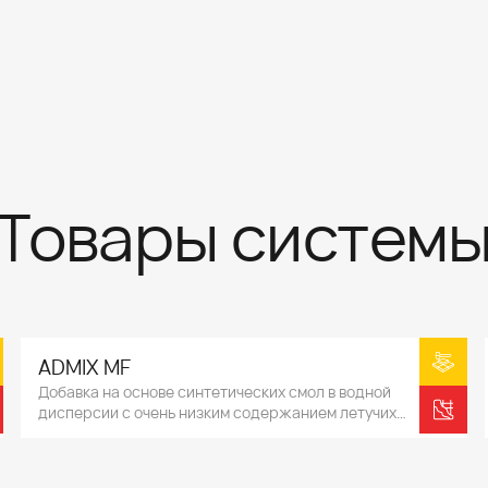
Товары систем
ADMIX MF
Добавка на основе синтетических смол в водной
дисперсии с очень низким содержанием летучих
органических веществ.