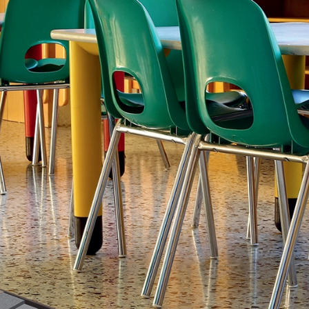
овыравнивающийся наливной пол
 ВЫБОР
Клей для гибких покрытий
ULTRAPLAN ECO 20 УЛЬТРАПЛАН ЭКО 20
Быстросхватывающаяся самовыравнивающаяся
смесь с толщиной нанесения от 1 до 10 мм.
ULTRABOND UN УЛЬТРАБОНД УК
 ПВХ-покрытие
Универсальный акриловый клей для эластичных
напольных покрытий.
NOVOPLAN MAXI R НОВОПЛАН МАКСИ Р
Быстротвердеющий самовыравнивающийся
наливной пол с толщиной нанесения от 3 до 40 мм,
применяемый внутри помещений.
ADMIX MF
ТОПЧЕМ ПРОНТО
Добавка на основе синтетических смол в водной