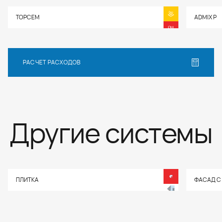
TOPCEM
ADMIX P
РАСЧЕТ РАСХОДОВ
Другие системы
ПЛИТКА
ФАСАД С