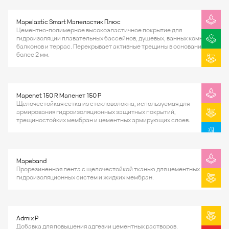
Mapelastic Smart Мапеластик Плюс
Цементно-полимерное высокоэластичное покрытие для
гидроизоляции плавательных бассейнов, душевых, ванных комнат,
балконов и террас. Перекрывает активные трещины в основании
более 2 мм.
Mapenet 150 R Мапенет 150 Р
Щелочестойкая сетка из стекловолокна, используемая для
армирования гидроизоляционных защитных покрытий,
трещиностойких мембран и цементных армирующих слоев.
Mapeband
Прорезиненная лента с щелочестойкой тканью для цементных
гидроизоляционных систем и жидких мембран.
Admix P
Добавка для повышения адгезии цементных растворов.