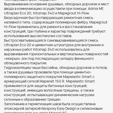
Выравнивание основания душевых, обходных дорожек и мест
ввода в коммуникацию осуществили при помощи: Admix MF,
Ultraplan Eco 20, Intomap 340 и Mapegrout Hi-Flow.
Безусадочная быстротвердеющая ремонтная смесь
наливного типа, содержащая полимерную фибру, Mapegrout
Hi-Flow применялась для ремонта и восстановления
конструкций, где глубина и характер повреждений требуют
использования высокотекучих составов.
Быстросхватывающаяся самовыравнивающаяся смесь
Ultraplan Eco 20 и цементная штукатурка для внутренних и
наружных работ Intomap 340 использовались для
выравнивания горизонтальных и вертикальных поверхностей
«мокрых» зон под последующую укладку финишного
облицовочного покрытия.
Гидроизоляцию чаши бассейна, обходных дорожек и лотков,
а также душевых произвели при помощи цементно-
полимерного защитного покрытия Mapelastic Smart с
армирующей сеткой Mapenet 150 R. Mapelastic Smart
применяется для защиты бетонных конструкций,
конструкций, имеющих волосяные трещины, а также
конструкций, испытывающих динамические нагрузки
склонные к образованию трещин.
Заполнение и герметизация швов была осуществлена
эпоксидной затиркой Kerapoxy Easy Design и силиконовым
герметиком того же цвета Mapesil AC.