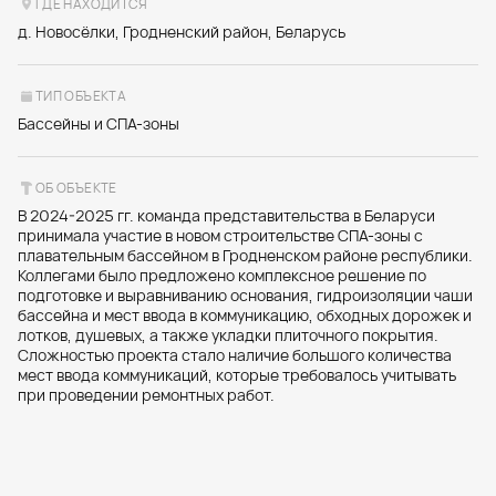
ГДЕ НАХОДИТСЯ
д. Новосёлки, Гродненский район, Беларусь
ТИП ОБЪЕКТА
Бассейны и СПА-зоны
ОБ ОБЪЕКТЕ
В 2024-2025 гг. команда представительства в Беларуси
принимала участие в новом строительстве СПА-зоны с
плавательным бассейном в Гродненском районе республики.
Коллегами было предложено комплексное решение по
подготовке и выравниванию основания, гидроизоляции чаши
бассейна и мест ввода в коммуникацию, обходных дорожек и
лотков, душевых, а также укладки плиточного покрытия.
Сложностью проекта стало наличие большого количества
мест ввода коммуникаций, которые требовалось учитывать
при проведении ремонтных работ.