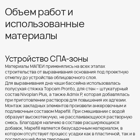
Объем работ и
использованные
материалы
Устройство СПА-зоны
Материалы МАПЕИ применялись на всех этапах
строительства от выравнивания основания под проектную
отметку до устройства облицовочного слоя.
Для выравнивания дна чаши бассейна использовалась
полусухая стяжка Topcem Pronto, для стен – штукатурный
состав Nivoplan Plus, а также Admix P, которая добавлялась
при приготовлении растворов для повышения их адгезии.
Монтаж закладных элементов произвели анкеровочным и
подливочным составом Mapefill. При смешивании с водой
образует высокотекучую, не расслаивающуюся растворную
смесь. Благодаря наличию в составе расширяющихся
добавок, Mapefill является безусадочным материалом, в
котором отсутствует процесс усадки как в пластичной, так и в
последующей фазе твердения.