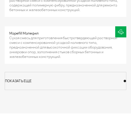
растворной смеси с компенсированной усадкой наливного типа,
содержащей полимерную фибру, предназначенной для ремонта
бетонных и железобетонных конструкций.
Mapefill Мапефил
Сухая смесь для приготовления быстротвердеющей растворной
смеси с компенсированной усадкой наливного типа,
предназначенной для высокоточной фиксации оборудования,
анкеровки опор, заполнения стыков сборных бетонных и
железобетонных конструкций.
ПОКАЗАТЬ ЕЩЕ
ПОКАЗАТЬ ЕЩЕ