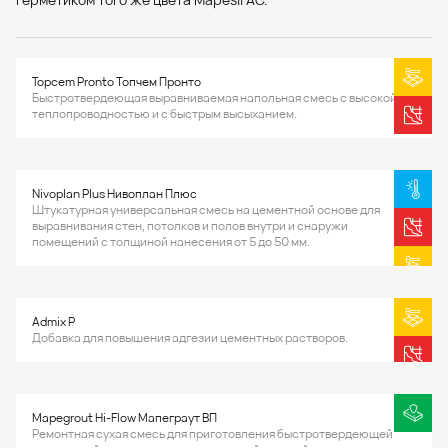
Topcem Pronto Топчем Пронто
Быстротвердеющая выравниваемая напольная смесь с высокой
теплопроводностью и с быстрым высыханием.
Nivoplan Plus Нивоплан Плюс
Штукатурная универсальная смесь на цементной основе для
выравнивания стен, потолков и полов внутри и снаружи
помещений с толщиной нанесения от 5 до 50 мм.
Admix P
Добавка для повышения адгезии цементных растворов.
Mapegrout Hi-Flow Мапеграут ВП
Ремонтная сухая смесь для приготовления быстротвердеющей