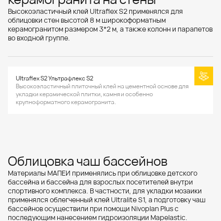
Высокоэластичный клей Ultraflex S2 применялся для
облицовки стен высотой 8 м широкоформатным
керамогранитом размером 3*2 м, а также колонн и парапетов
во входной группе.
Ultraflex S2 Ультрафлекс S2
Высокоэластичный плиточный клей на цементной основе для
укладки керамической плитки, камня и особенно
крупноформатного керамогранита.
Облицовка чаш бассейнов
Материалы МАПЕИ применялись при облицовке детского
бассейна и бассейна для взрослых посетителей внутри
спортивного комплекса. В частности, для укладки мозаики
применялся облегченный клей Ultralite S1, а подготовку чаш
бассейнов осуществили при помощи Nivoplan Plus с
последующим нанесением гидроизоляции Mapelastic.