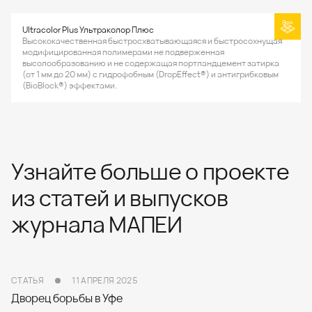
Ultracolor Plus Ультраколор Плюс
Высококачественная быстросхватывающаяся и быстросохнущая
модифицированная полимерами не подверженная
высолообразованию и не содержащая портландцемент затирка
(от 1 мм до 20 мм) с гидрофобным (DropEffect®) и антигрибковым
(BioBlock®) эффектами.
Узнайте больше о проекте
из статей и выпусков
журнала МАПЕИ
СТАТЬЯ
11 АПРЕЛЯ 2025
Дворец борьбы в Уфе