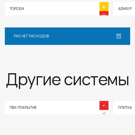
Добавка для полной замены воды при
замешивании шовных заполнителей Keracolor FF и
TOPCEM
ADMIX P
Mapeсlinker.
РАСЧЕТ РАСХОДОВ
Другие системы
ПВХ-ПОКРЫТИЕ
ПЛИТКА